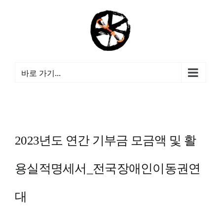
콘
텐
츠
로
건
너
바로 가기...
뛰
기
2023년도 연간 기부금 모금액 및 활
용실적명세서_전국장애인이동권연
대