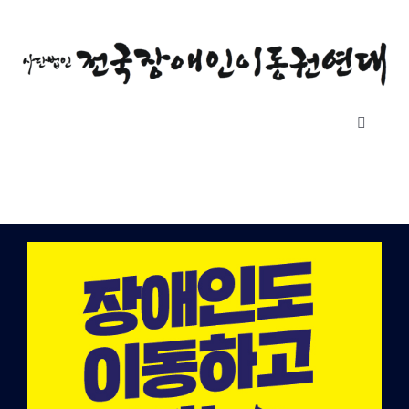
콘
텐
츠
로
건
Toggle
너
Navigati
뛰
소개
기
자료실
공지사항
후원하기