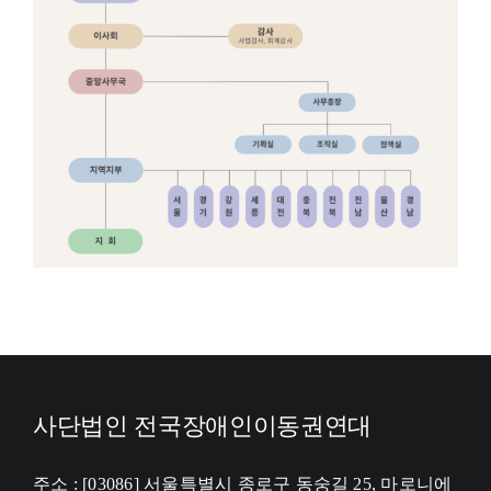
사단법인 전국장애인이동권연대
주소 : [03086] 서울특별시 종로구 동숭길 25, 마로니에