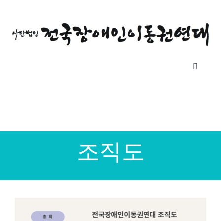
콘
텐
츠
로
건
Toggle
너
Navigati
뛰
소개
기
자료실
조직도
공지사항
후원하기