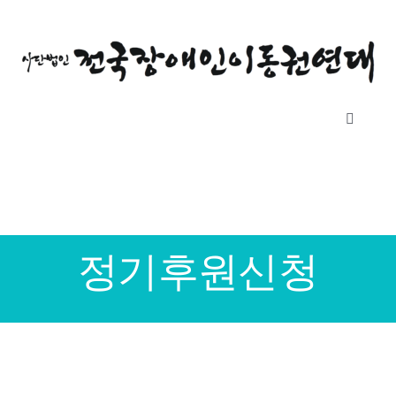
콘
텐
츠
로
건
Toggle
너
Navigati
뛰
소개
기
자료실
정기후원신청
공지사항
후원하기