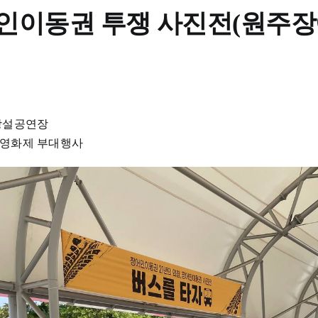
인이동권 투쟁 사진전(원주
외상설공연장
권영화제 부대행사