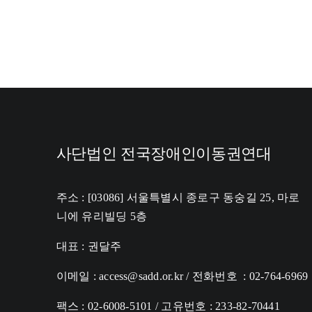
사단법인 전국장애인이동권연대
주소 : [03086] 서울특별시 종로구 동숭길 25, 마로
니에 유리빌딩 5층
대표 : 권달주
이메일 : access@sadd.or.kr / 전화번호 : 02-764-6969
팩스 : 02-6008-5101 / 고유번호 : 233-82-70441