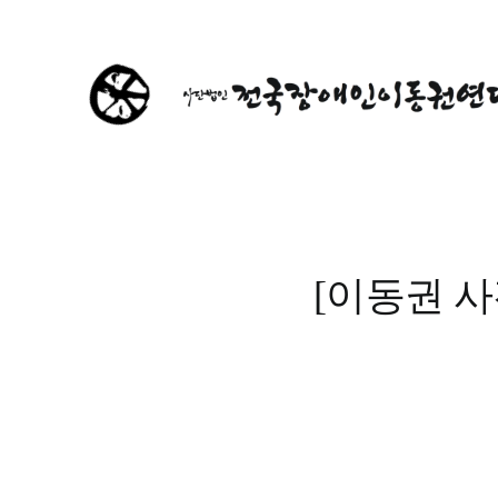
콘
텐
츠
로
건
너
뛰
기
[이동권 사