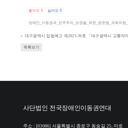
좋아요
0
싫어요
0
장애인_이동권과_민주주의_보장을_위한_윤준병_국회의원_
«
목록보기
사단법인 전국장애인이동권연대
주소 : [03086] 서울특별시 종로구 동숭길 25, 마로