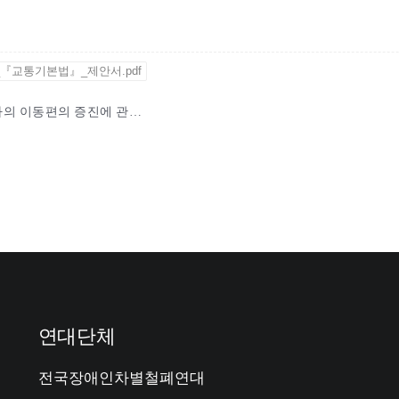
『교통기본법』_제안서.pdf
대구광역시 입법예고 제2025-36호 「대구광역시 교통약자의 이동편의 증진에 관한 조례 시행규칙」
연대단체
전국장애인차별철폐연대