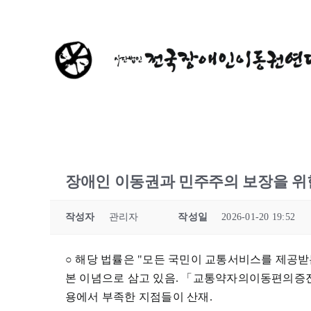
콘
텐
츠
로
건
너
뛰
기
장애인 이동권과 민주주의 보장을 위
작성자
관리자
작성일
2026-01-20 19:52
○ 해당 법률은 "모든 국민이 교통서비스를 제공받
본 이념으로 삼고 있음. 「교통약자의이동편의증진
용에서 부족한 지점들이 산재.