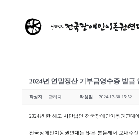
콘
텐
츠
로
건
너
뛰
기
2024년 연말정산 기부금영수증 발급
작성자
관리자
작성일
2024-12-30 15:52
2024년 한 해도 사단법인 전국장애인이동권연대
전국장애인이동권연대는 많은 분들께서 보내주신 소