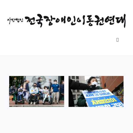
콘
텐
츠
로
건
Toggle
너
Navigati
뛰
소개
기
자료실
공지사항
후원하기