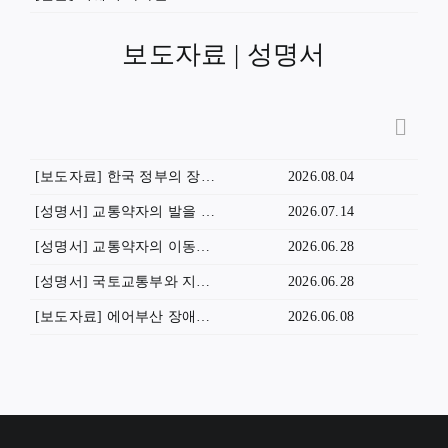
보도자료 | 성명서
[보도자료] 한국 정부의 장애인 시외이동권 보장 촉구 유엔 개인진정 기자회견
2026.08.04
[성명서] 교통약자의 발을 묶는 김해시 교통약자콜택시 요금 인상을 강력히 규탄한다!
2026.07.14
[성명서] 교통약자의 이동을 도비 낭비 취급하며 이동권 퇴행하는 강원특별자치도를 규탄한다! — 강원특별자치도는 특별교통수단 이용 횟수 제한, 광역 이동 제한 즉각 철회하라
2026.06.28
[성명서] 국토교통부와 지방자치단체는 교통약자끼리 특별교통수단으로 싸우게 하지 말고 법이 정한 대로 휠체어 이용자에게 우선 배차하라!
2026.06.28
[보도자료] 에어부산 장애인차별행위 규탄과 공항 내 심리안정실 설치 요구 기자회견
2026.06.08